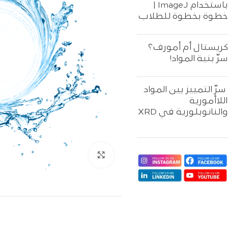
باستخدام ImageJ |
خطوة بخطوة للطلاب
كريستال أم أمورف؟
سرّ بنية المواد!
سرّ التمييز بين المواد
اللاأمورية
والنانوبلورية في XRD
اضغط للتكبير