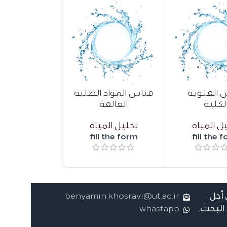
 القلوية
قياس المواد الصلبة
قياس النيت
لكلية
العالقة
الكلي
ل المياه
تحليل المياه
تحليل الم
l the form
fill the form
fill the 
أجل
benyamin.khosravi@ut.ac.ir
البحث.
whastapp