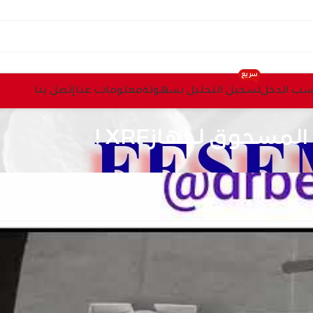
سريع
ب الدخل
تسجيل التحليل بسهولة
معلومات عنا
إتصل بنا
مسحوق لجهازXRF !