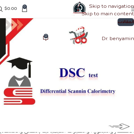
Skip to navigation
0
$
0.00
Skip to main content
المقالات
ما هو تحليل DSC؟
0
Dr. benyamin
تشغيل يونيو 22, 2022
ما هو تحليل DSC؟
Differential Scannin Calorimetry
تحلیل
DSC
هو تحليل حراري و واحد من أكثر الطرق
استخدامًا لتحليل البوليمر والمواد المعدنية.
في التحليل الحراري، يتم قياس الخصائص أو التغيرات في
خصائص المواد بسبب الحرارة.
من خلال تفسير نتائج DSC
، يمكن تحقيق مجموعة واسعة
من الخصائص الفيزيائية للمواد و تشمل هذه الخصائص
علی درجة الحرارة و الحرارة لتغيیر الطور (مثل درجة حرارة
الانصهار والتبلور) ، والتغيرات الكيميائية (التحلل والأكسدة)