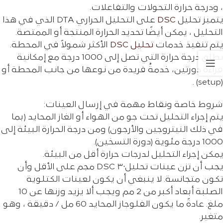
، ودرجة حرارة التحولات والتفاعلات.
يتميز تحليل
DSC
على التحليل الحراري DTA الذي في هذا
التحليل ، يمكن أيضًا تحديد الحرارة المنتجة أو الممتصة.
يتم تنفيذ خدمات
تحليل DSC
الأكثر شمولاً في المحطة.
نطاق درجة حرارة التي تصل إلى 1000 درجة مع إمكانية
قراءة دورتين، خدمةُ فريدة من نوعها من جانب المحطة أو
(setup) .
شروط خاصة ونقاط مهمة في إرسال العينات:
يتم إجراء التحليل تحت جو من الهواء أو الغاز المحايد (بما
في ذلك النيتروجين والأرجون) ومن درجة الحرارة البيئة إلى
1000 درجة مئوية (دورة التسخين).
يمكن إجراء التحليل لدرجات حرارة أقل من البيئة.
يجب أن تزن عينات تحليلDSC ۳۰ مجم على الأقل وأن
تكون متجانسة. لا ينبغي أن يكون لعينات الكتلویة
الصلبة أبعاد أكبر من 2 مم ويجب ألا يزيد وزنها عن 10
ملغ. عادةً ما يكون الفلوجاز المحايد 60 مل / دقيقة ، وهو
متغير.