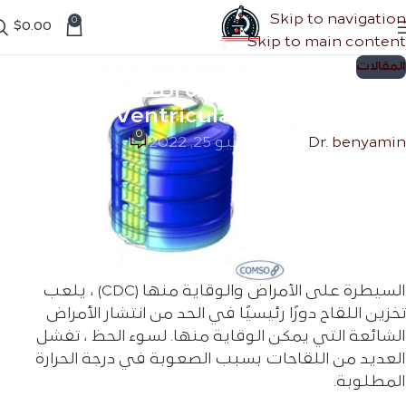
Skip to navigation
0
$
0.00
Skip to main content
المقالات
تحليل أجهزة مساعدة البطين الأيسر
Left Ventricular Assist Devices
0
Dr. benyamin
تشغيل يونيو 25, 2022
أجهزة مساعدة البطين الأيسر
Left
Ventricular Assist Devices
أحد تطبيقات
comsol
في الصناعة الطبية هو استخدامه
في مجال الوقاية من الأمراض المعدية. وفقًا لمراكز
السيطرة على الأمراض والوقاية منها (CDC) ، يلعب
تخزين اللقاح دورًا رئيسيًا في الحد من انتشار الأمراض
الشائعة التي يمكن الوقاية منها. لسوء الحظ ، تفشل
العديد من اللقاحات بسبب الصعوبة في درجة الحرارة
المطلوبة.