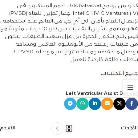
كجزء من برنامج Global Good ، صمم المبتكرون في
IntelICHIVIC Ventures (IV) جهاز تخزين اللقاح (PVSD)
لإيصال اللقاح بأمان إلى أي جزء من العالم. عند استخدامه ،
فهو مصمم لتخزين اللقاحات بين 0 و 10 درجات مئوية مع
كيس ثلج. تتكون الحجرة من عزل متعدد الطبقات يتكون
من طبقات رقيقة من الألومنيوم العاكس ومساحة
توصيل منخفضة ومساحة فراغ غير موصلة. PVSD لا
تتطلب طاقة خارجية للعمل.
جمیع التحلیلات
Left Ventricular Assist Devices
الأحدث
الأقدم