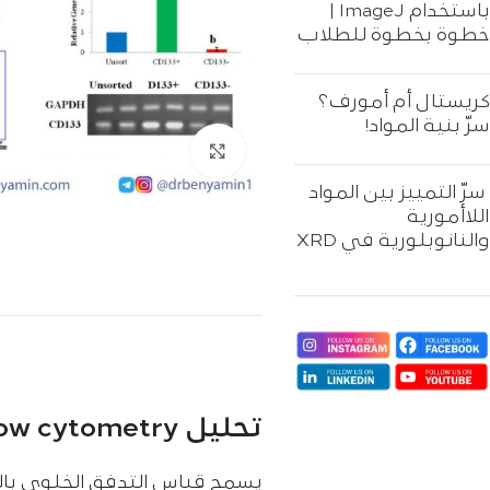
باستخدام ImageJ |
خطوة بخطوة للطلاب
كريستال أم أمورف؟
سرّ بنية المواد!
اضغط للتكبير
سرّ التمييز بين المواد
اللاأمورية
والنانوبلورية في XRD
تحليل Flow cytometry
يسمح قياس التدفق الخلوي بالت