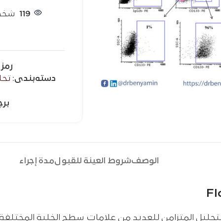
119
شخصً
رمز 
دسته‌بندی:
تحل
بر
الوصف
شروط العينة للقبول
مدة إجراء
حليل المتزامن للعديد من علامات سطح الخلية المختلفة.