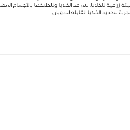
ة زراعیة للخلایا. يتم عد الخلايا وتلطيخها بالأجسام الم
 لتحديد الخلايا القابلة للذوبان.