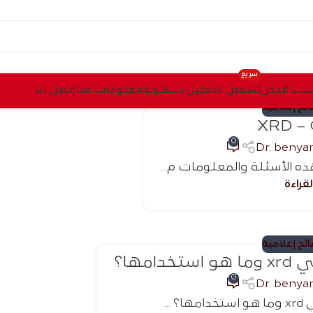
سريع
ب الدخل
تسجيل التحليل بسهولة
معلومات عنا
إتصل بنا
ئح إعلامية
XRD – 
0
Dr. benya
قراءة
ئح إعلامية
0
Dr. benya