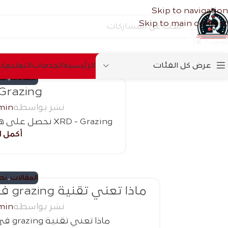
Skip to navigation
Skip to main content
عرض كل الفئات
الرئیسیة
الخدمات
التعلیم
كس
المقالات
,
نصا
Grazing
نشر بواسطة
min
XRD - Grazing نحصل على هذه الأسئلة والمعلومات م...
13
أكمل ال
سبتمبر
المقالات
,
نصا
ماذا تعني تقنية grazing في xrd وما هو استخدامها؟
نشر بواسطة
min
ماذا تعني تقنية grazing في xrd وما هو استخدامها؟ ...
13