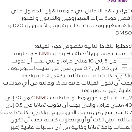
الكيميائية الحيوية.
يتم إجراء هذا التحليل في جامعه تهران للحصول على
أفضل جودة لذرات الهيدروجين والكربون والفلور
والفوسفور ومذيبات الكلوروفورم والأستون و D2O و
DMSO.
لاحظوا النقاط التالية بخصوص حجم العينة:
1- عينات مسحوق لأطياف H و P و F
NMR
مطلوبة
بكمية من 5 إلى 10 ميلي غرام، والتي يجب أن تذوب
تمامًا في 0.5 إلى 0.7 سي سي من مذيب الدیوتریوم ،
ولكن إذا كانت العينة سائلة ، يكفي قطرة واحدة.
يجب أن تكون العينات جافة تمامًا وخالية من أي مذيبات
عادية (غير الدیوتریوم).
2_عينات المسحوق مطلوبة لطيف C
NMR
من 30 إلى
40 ميلي غرام ، والتي يجب أن تذوب تمامًا في 0.5 إلى
0.7 سي سي من مذيب الدیوتریوم ، ولكن إذا كانت العينة
سائلة ، فإن ثلاث أو أربع قطرات كافية. يجب أن تكون
العينات جافة تمامًا وخالية من أي مذيبات عادية (غير