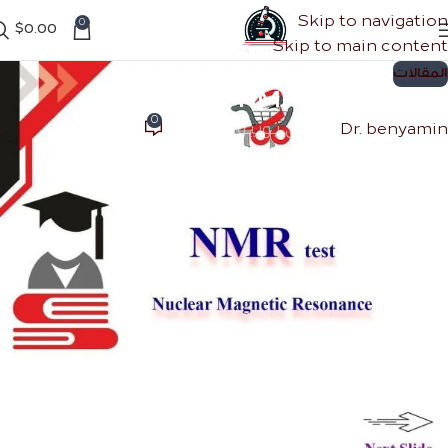
Skip to navigation
0
$
0.00
Skip to main content
المقالات
ما هو تحليل NMR؟
0
Dr. benyamin
تشغيل يونيو 23, 2022
ما هو تحليل NMR؟
تحليلNMR
Nuclear Magnetic Resonance
تحليل
NMR
أو تحليل المقیاس الطيفي بالرزوننس
المغناطيسي طريقة مهمة لدراسة الخصائص الكيميائية
والفيزيائية للذرات والجزيئات التي توفر معلومات قيمة
حول بنية وحالة ونوع التفاعل والبيئة الكيميائية
للجزيئات.
نظرًا لأن الاستخدام الرئيس
لتحليل NMR
هو في تحديد
ودراسة التراكيب العضوية ، فقد حظي هذا التحليل اليوم
باهتمام كبير في تحديد الأدوية والبوليمرات والمواد