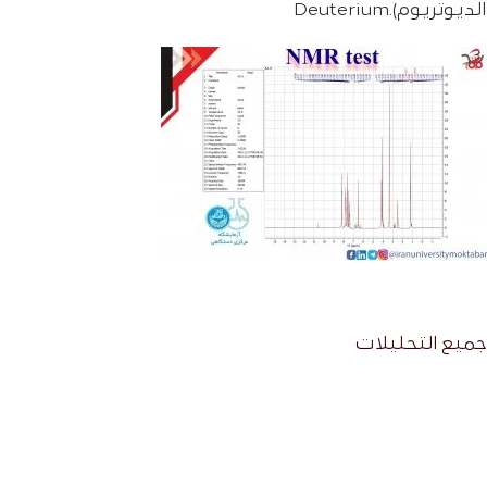
الديوتريوم).Deuterium
جمیع التحلیلات